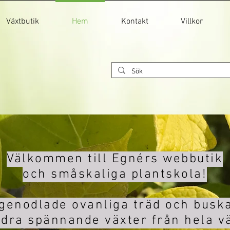
Växtbutik
Hem
Kontakt
Villkor
Välkommen till Egnérs webbutik
och småskaliga plantskola!
genodlade ovanliga träd och busk
dra spännande växter från hela v