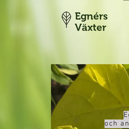
Egnérs
Växter
E
och an