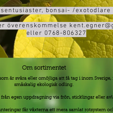
sentusiaster, bonsai- /exotodlare
ter överenskommelse kent.egner@
eller 0768-806327
Om sortimentet
om är svåra eller omöjliga att få tag i inom Sverige,
småskalig ekologisk odling.
från egen uppdragning via frön, sticklingar eller av
teringar får växterna ett mera samlat rotsystem oc