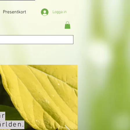
Presentkort
Logga in
ar
ärlden.