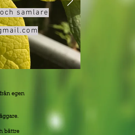
 och samlare
gmail.com
 från egen
läggare.
h bättre