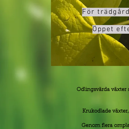
För trädgård
Öppet ef
Odlingsvärda växter s
Krukodlade växter, 
Genom flera omplan