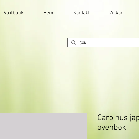
Växtbutik
Hem
Kontakt
Villkor
Carpinus ja
avenbok