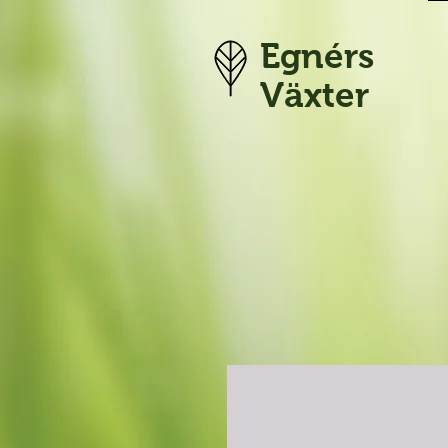
Egnérs
Växter