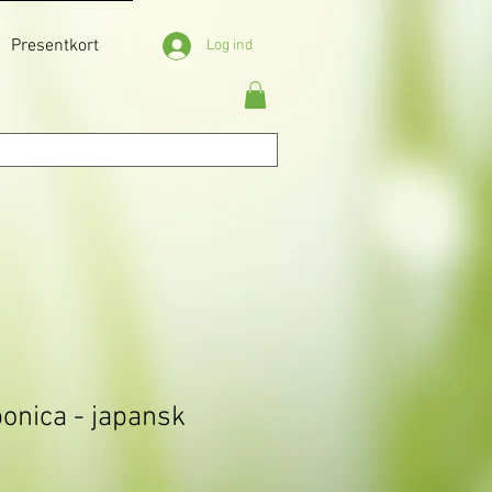
Presentkort
Log ind
ponica - japansk