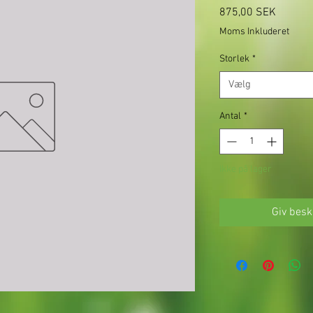
Pris
875,00 SEK
Moms Inkluderet
Storlek
*
Vælg
Antal
*
Ikke på lager
Giv besk