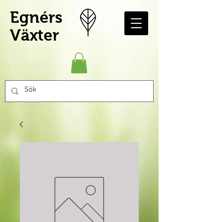
Egnérs
Växter