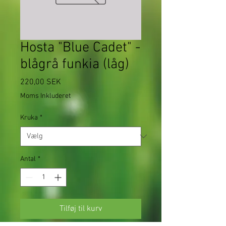
Hosta "Blue Cadet" -
blågrå funkia (låg)
Pris
220,00 SEK
Moms Inkluderet
Kruka
*
Antal
*
Tilføj til kurv