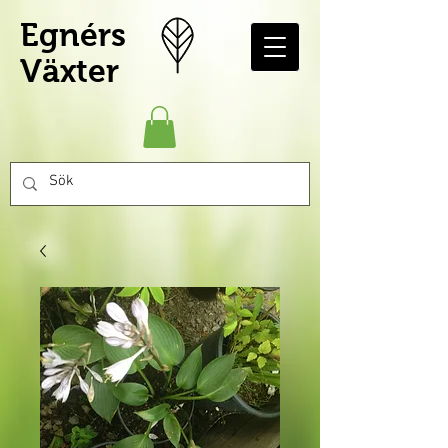
Egnérs
Växter