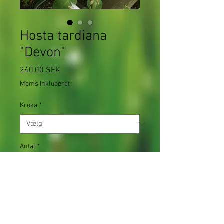
Hosta tardiana
"Devon"
Pris
240,00 SEK
Moms Inkluderet
Kruka
*
Antal
*
Tilføj til kurv