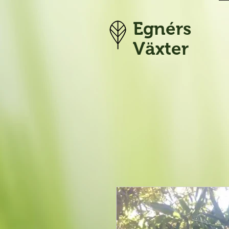
Egnérs
Växter