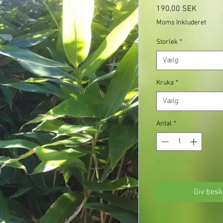
Pris
190,00 SEK
Moms Inkluderet
Storlek
*
Vælg
Kruka
*
Vælg
Antal
*
Ikke på lager
Giv besk