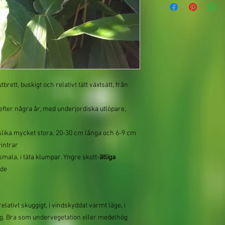
tbrett, buskigt och relativt tätt växtsätt, från
 efter några år, med underjordiska utlöpare,
lika mycket stora, 20-30 cm långa och 6-9 cm
vintrar
mala, i täta klumpar. Yngre skott-
ätliga
nde
elativt skuggigt, i vindskyddat varmt läge, i
lig. Bra som undervegetation eller medelhög