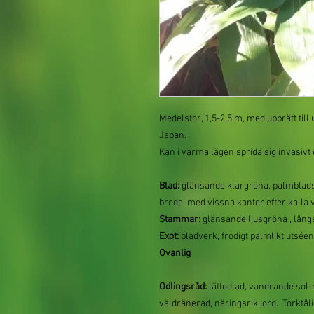
Medelstor, 1,5-2,5 m, med upprätt till u
Japan.
Kan i varma lägen sprida sig invasivt
Blad:
glänsande klargröna, palmblads
breda, med vissna kanter efter kalla 
Stammar:
glänsande ljusgröna , långs
Exot:
bladverk, frodigt palmlikt utsée
Ovanlig
Odlingsråd:
lättodlad, vandrande sol-r
väldränerad, näringsrik jord. Torktå