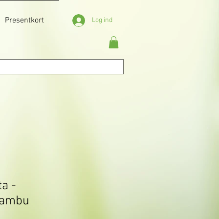
Presentkort
Log ind
a -
bambu