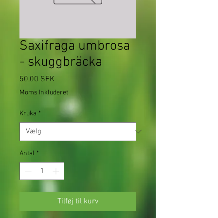
Saxifraga umbrosa
- skuggbräcka
Pris
50,00 SEK
Moms Inkluderet
Kruka
*
Antal
*
Tilføj til kurv