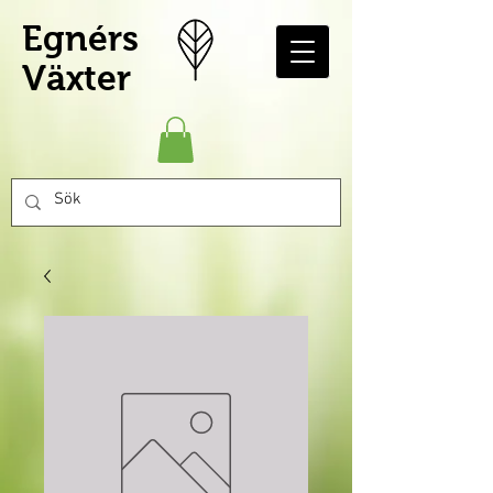
Egnérs
Växter