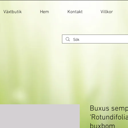
Växtbutik
Hem
Kontakt
Villkor
Buxus semp
‘Rotundifoli
buxbom