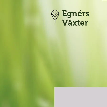
Egnérs
Växter