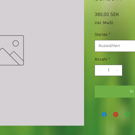
Preis
380,00 SEK
inkl. MwSt.
Storlek
*
Auswählen
Anzahl
*
In