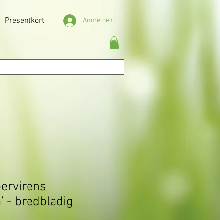
Presentkort
Anmelden
ervirens
a’ - bredbladig