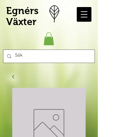
Egnérs
Växter