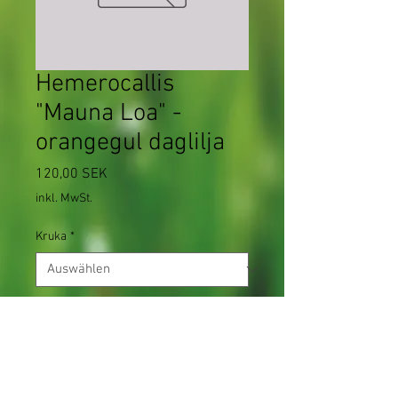
Hemerocallis
"Mauna Loa" -
orangegul daglilja
Preis
120,00 SEK
inkl. MwSt.
Kruka
*
Anzahl
*
Nicht verfügbar