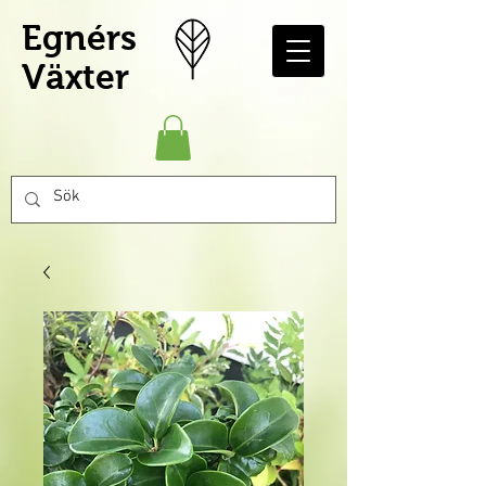
Egnérs
Växter