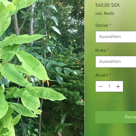
Preis
540,00 SEK
inkl. MwSt.
Storlek
*
Auswählen
Kruka
*
Auswählen
Anzahl
*
Nicht verfügbar
Benac