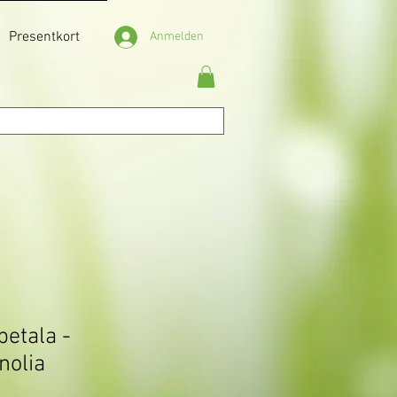
Presentkort
Anmelden
petala -
nolia