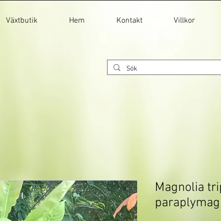
Växtbutik
Hem
Kontakt
Villkor
Magnolia tri
paraplymag