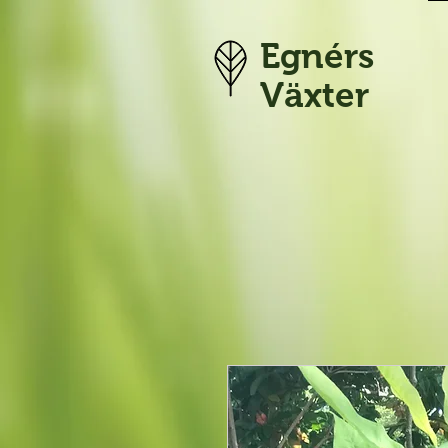
Egnérs
Växter