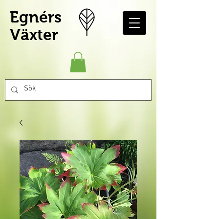
Egnérs
Växter