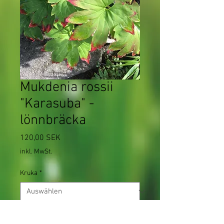
Mukdenia rossii
"Karasuba" -
lönnbräcka
Preis
120,00 SEK
inkl. MwSt.
Kruka
*
Anzahl
*