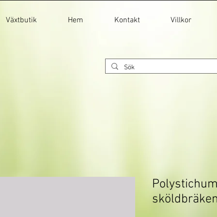
Växtbutik
Hem
Kontakt
Villkor
Polystichum
sköldbräke