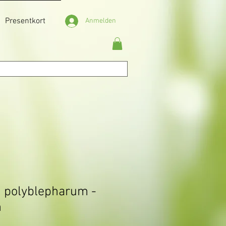
Presentkort
Anmelden
 polyblepharum -
n