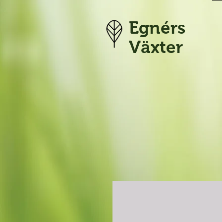
Egnérs
Växter