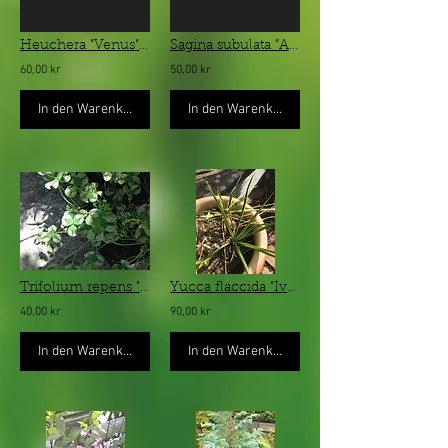
Heuchera "Venus" - silverfärgad alunrot
Sagina subulata ”Aurea” - gulbladig trampnarv
60,00 kr
50,00 kr
In den Warenkorb
In den Warenkorb
Trifolium repens "Dragon´s Blood" - brokbladig vitklöver
Yucca flaccida "Ivory" - smalbladig palmlilja
40,00 kr
90,00 kr
In den Warenkorb
In den Warenkorb