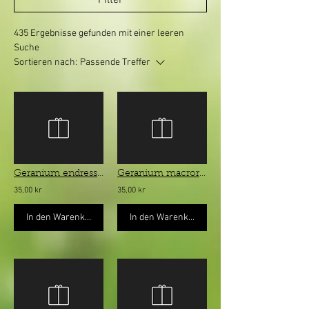
435 Ergebnisse gefunden mit einer leeren
Suche
Sortieren nach:
Passende Treffer
Geranium endressii - spansk näva
Geranium macrorrhizum ”Spessart” - flocknäva
35,00 kr
35,00 kr
In den Warenkorb
In den Warenkorb