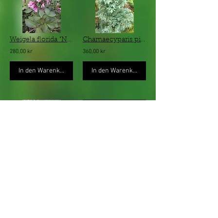
Weigela florida "Nana Purpurea" - rödbladig dvärgprakttry
Chamaecyparis pisifera "Boulevard" - silvergrå låg ärtcypress
280,00 kr
360,00 kr
In den Warenkorb
In den Warenkorb
Picea breweriana – slöjgran
Hebe albicans - ljusgrå buskveronika
2 800,00 kr
70,00 kr
In den Warenkorb
In den Warenkorb