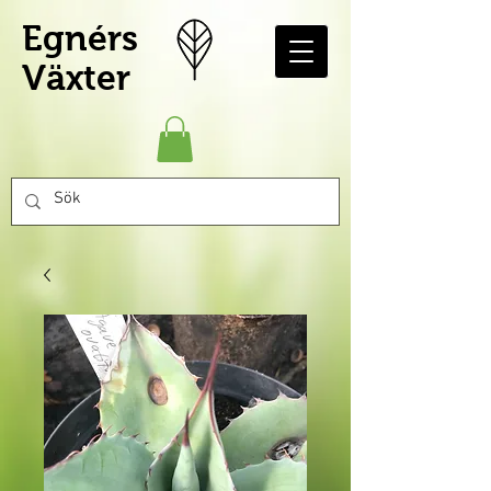
Egnérs
Växter