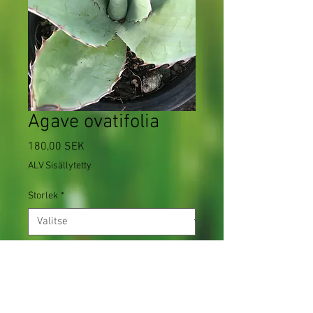
Agave ovatifolia
Hinta
180,00 SEK
ALV Sisällytetty
Storlek
*
Määrä
*
Tuote on loppu