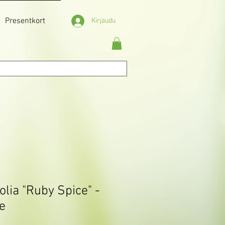
Presentkort
Kirjaudu
folia "Ruby Spice" -
e