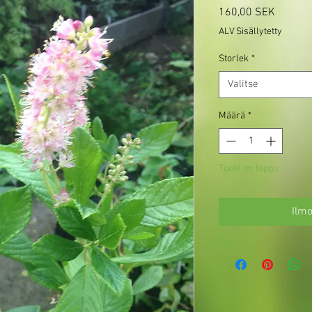
Hinta
160,00 SEK
ALV Sisällytetty
Storlek
*
Valitse
Määrä
*
Tuote on loppu
Ilmo