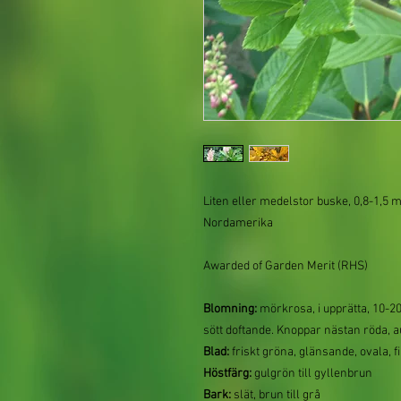
Liten eller medelstor buske, 0,8-1,5 
Nordamerika
Awarded of Garden Merit (RHS)
Blomning:
mörkrosa, i upprätta, 10-20
sött doftande. Knoppar nästan röda, a
Blad:
friskt gröna, glänsande, ovala, f
Höstfärg:
gulgrön till gyllenbrun
Bark:
slät, brun till grå