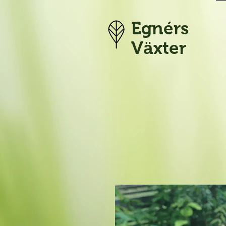
Egnérs
Växter