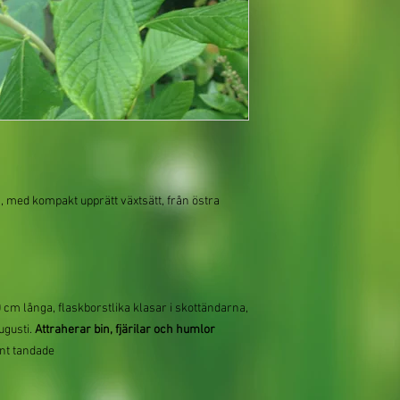
m, med kompakt upprätt växtsätt, från östra
 cm långa, flaskborstlika klasar i skottändarna,
ugusti.
Attraherar bin, fjärilar och humlor
int tandade