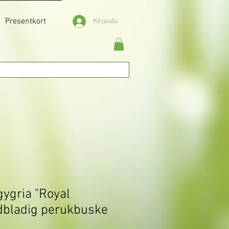
Presentkort
Kirjaudu
gygria "Royal
ödbladig perukbuske