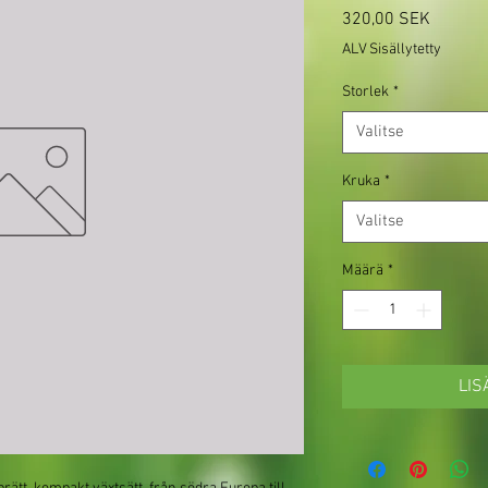
Hinta
320,00 SEK
ALV Sisällytetty
Storlek
*
Valitse
Kruka
*
Valitse
Määrä
*
LIS