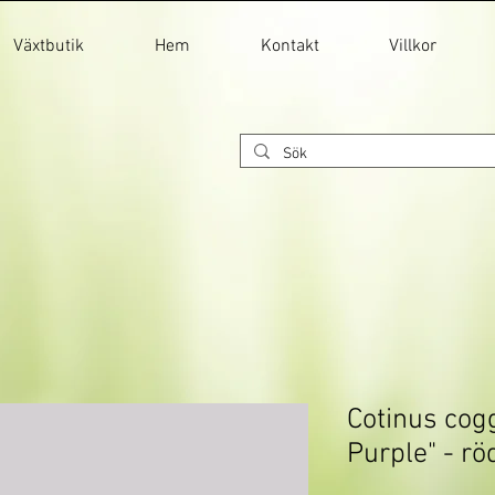
Växtbutik
Hem
Kontakt
Villkor
Cotinus cog
Purple" - r