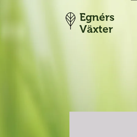
Egnérs
Växter