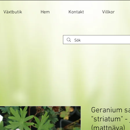
Växtbutik
Hem
Kontakt
Villkor
Geranium s
"striatum" -
(mattnäva)