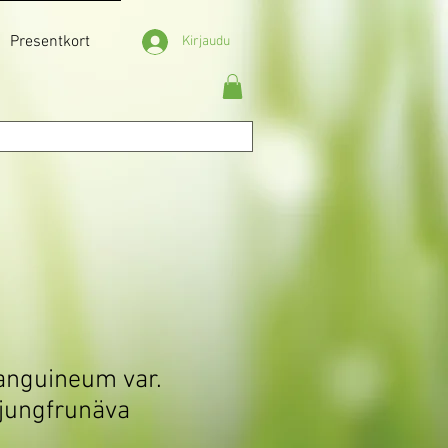
Presentkort
Kirjaudu
anguineum var.
 jungfrunäva