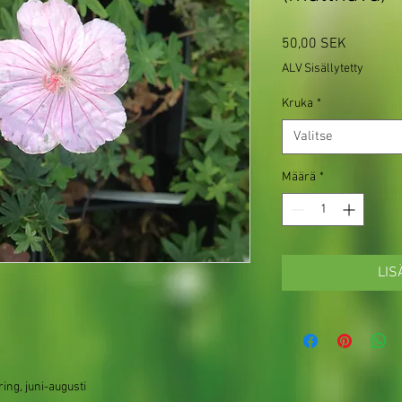
Hinta
50,00 SEK
ALV Sisällytetty
Kruka
*
Valitse
Määrä
*
LIS
ng, juni-augusti