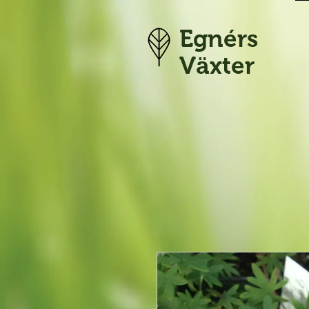
Egnérs
Växter