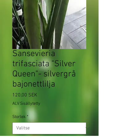
Sansevieria
trifasciata "Silver
Queen"- silvergrå
bajonettlilja
Hinta
120,00 SEK
ALV Sisällytetty
Storlek
*