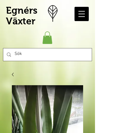
Egnérs
Växter