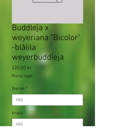
Buddleja x
weyeriana "Bicolor"
-blålila
weyerbuddleja
Pris
220,00 kr
Moms ingår
Storlek
*
Kruka
*