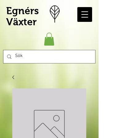
Egnérs
Växter