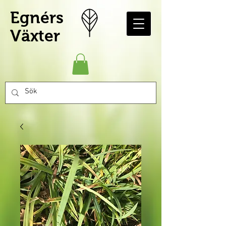
Egnérs
Växter