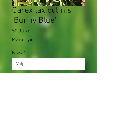
Carex laxiculmis
'Bunny Blue'
Pris
50,00 kr
Moms ingår
Kruka
*
Antal
*
Lägg i kundvagn