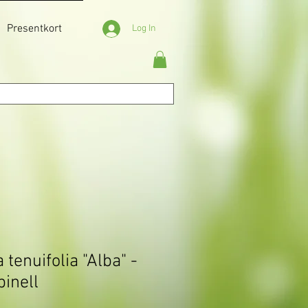
Presentkort
Log In
tenuifolia "Alba" -
pinell