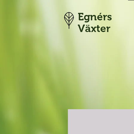
Egnérs
Växter