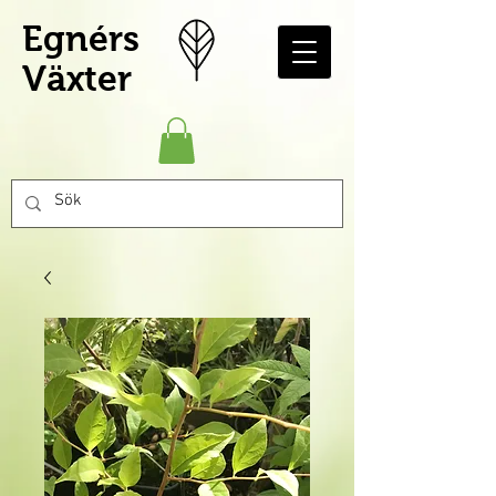
Egnérs
Växter