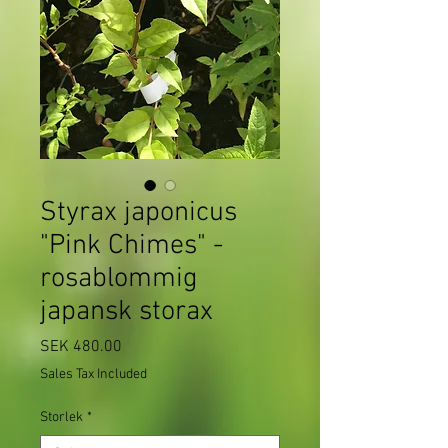
Styrax japonicus
"Pink Chimes" -
rosablommig
japansk storax
Price
SEK 480.00
Sales Tax Included
Storlek
*