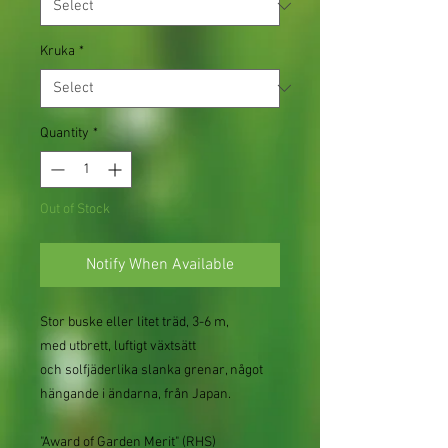
Kruka
*
Quantity
*
Out of Stock
Notify When Available
Stor buske eller litet träd, 3-6 m,
med utbrett, luftigt växtsätt
och solfjäderlika slanka grenar, något
hängande i ändarna, från Japan.
"Award of Garden Merit" (RHS)