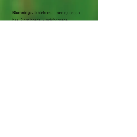
Blomning:
vit/blekrosa, med djuprosa
bas, 2 cm breda, klockformade,
i hängande klasar under grenarna, lätt
doftande, rikblommig, juni.
Attraherar
bin, fjärilar, humlor m. fl.
Blad:
medelgröna, blanka, smalt
avlånga, till 8 cm långa
Höst:
gul
Bark:
slät, ljusbrun
Frukt:
ljust grågröna, rundat
plommonformade
Ovanlig
Odlingsråd:
ljusdunkel till halv skugga, i
väldränerad, fuktighetshållande, sur
skogsjord. Relativt långsamväxande.
Går även bra att odla i kruka och kan