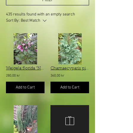
435 results found with an empty search
Sort By:
Best Match
Weigela florida "Nana Purpurea" - rödbladig dvärgprakttry
Chamaecyparis pisifera "Boulevard" - silvergrå låg ärtcypress
280,00 kr
360,00 kr
Add to Cart
Add to Cart