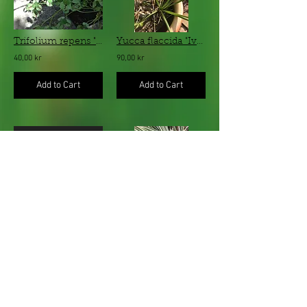
Trifolium repens "Dragon´s Blood" - brokbladig vitklöver
Yucca flaccida "Ivory" - smalbladig palmlilja
40,00 kr
90,00 kr
Add to Cart
Add to Cart
Hebe albicans - ljusgrå buskveronika
Carex morrowii "Ice Dance" - vitrandig japansk starr
70,00 kr
50,00 kr
Add to Cart
Add to Cart