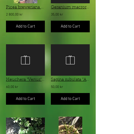
Picea breweriana – slöjgran
Geranium macrorrhizum ”Spessart” - flocknäva
2 800,00 kr
35,00 kr
Add to Cart
Add to Cart
Heuchera "Venus" - silverfärgad alunrot
Sagina subulata ”Aurea” - gulbladig trampnarv
60,00 kr
50,00 kr
Add to Cart
Add to Cart